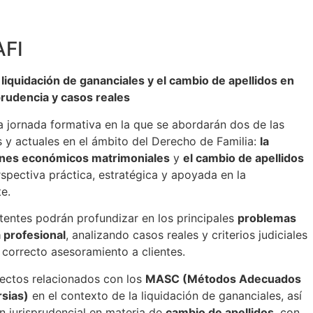
AFI
liquidación de gananciales y el cambio de apellidos en
prudencia y casos reales
 jornada formativa en la que se abordarán dos de las
 y actuales en el ámbito del Derecho de Familia:
la
menes económicos matrimoniales
y
el cambio de apellidos
spectiva práctica, estratégica y apoyada en la
e.
stentes podrán profundizar en los principales
problemas
 profesional
, analizando casos reales y criterios judiciales
 correcto asesoramiento a clientes.
pectos relacionados con los
MASC (Métodos Adecuados
sias)
en el contexto de la liquidación de gananciales, así
n jurisprudencial en materia de
cambio de apellidos
, con