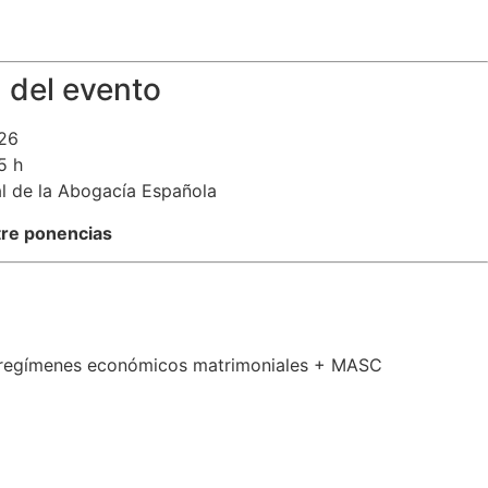
 del evento
26
5 h
l de la Abogacía Española
tre ponencias
e regímenes económicos matrimoniales + MASC