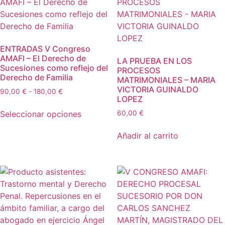
SAEZ,
ABOGADO
LABORALISTA.
cantidad
ENTRADAS V Congreso
AMAFI – El Derecho de
LA PRUEBA EN LOS
Sucesiones como reflejo del
PROCESOS
Derecho de Familia
MATRIMONIALES – MARIA
VICTORIA GUINALDO
90,00
€
-
180,00
€
Rango
LOPEZ
de
Este
precios:
Seleccionar opciones
60,00
€
producto
desde
tiene
90,00 €
Añadir al carrito
múltiples
hasta
180,00 €
variantes.
Las
opciones
se
pueden
elegir