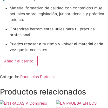
Material formativo de calidad con contenidos muy
actuales sobre legislación, jurisprudencia y práctica
jurídica.
Obtendrás herramientas útiles para tu práctica
profesional.
Puedes repasar a tu ritmo y volver al material cada
vez que lo necesites.
V
Añadir al carrito
CONGRESO
AMAFI:
RESPONSABILIDAD
LABORAL
Categoría:
Ponencias Podcast
EN
EL
ÁMBITO
SUCESORIO
Productos relacionados
POR
DON
RAFAEL
CARLOS