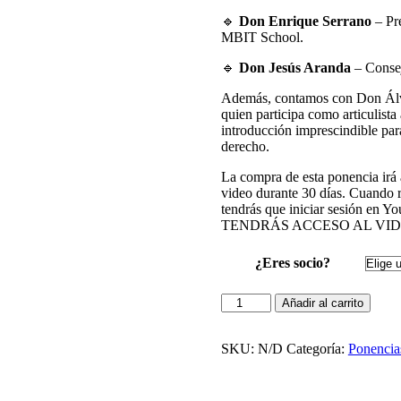
🔹
Don Enrique Serrano
– Pr
MBIT School.
🔹
Don Jesús Aranda
– Consej
Además, contamos con Don Álv
quien participa como articulista
introducción imprescindible par
derecho.
La compra de esta ponencia irá
video durante 30 días. Cuando re
tendrás que iniciar sesión en 
TENDRÁS ACCESO AL VID
¿Eres socio?
Añadir al carrito
SKU:
N/D
Categoría:
Ponencia