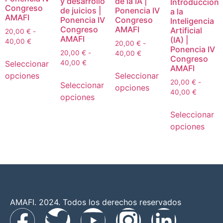
y desarrollo
de la IA |
Introducción
Congreso
de juicios |
Ponencia IV
a la
AMAFI
Ponencia IV
Congreso
Inteligencia
Congreso
AMAFI
Artificial
20,00
€
-
AMAFI
(IA) |
40,00
€
20,00
€
-
Ponencia IV
20,00
€
-
40,00
€
Congreso
Seleccionar
40,00
€
AMAFI
opciones
Seleccionar
20,00
€
-
Seleccionar
opciones
40,00
€
opciones
Seleccionar
opciones
AMAFI. 2024. Todos los derechos reservados