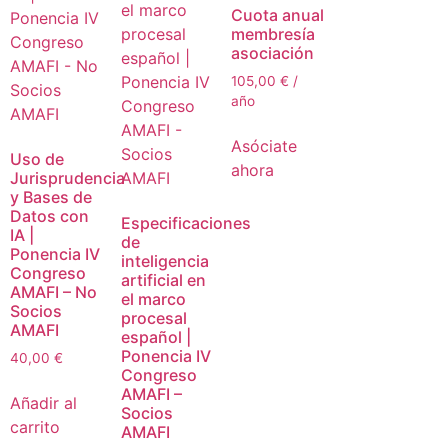
Cuota anual
membresía
asociación
105,00
€
/
año
Asóciate
Uso de
ahora
Jurisprudencia
y Bases de
Datos con
Especificaciones
IA |
de
Ponencia IV
inteligencia
Congreso
artificial en
AMAFI – No
el marco
Socios
procesal
AMAFI
español |
Ponencia IV
40,00
€
Congreso
AMAFI –
Añadir al
Socios
carrito
AMAFI