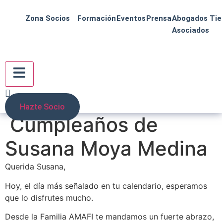
Zona Socios
Formación
Eventos
Prensa
Abogados
Ti
Asociados
Menú conmutador hamburguesa
Hazte Socio
Cumpleaños de
Susana Moya Medina
Querida Susana,
Hoy, el día más señalado en tu calendario, esperamos
que lo disfrutes mucho.
Desde la Familia AMAFI te mandamos un fuerte abrazo,