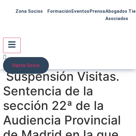
Zona Socios
Formación
Eventos
Prensa
Abogados
Ti
Asociados
Menú conmutador hamburguesa
Hazte Socio
Suspensión Visitas.
Sentencia de la
sección 22ª de la
Audiencia Provincial
de Madrid en la que