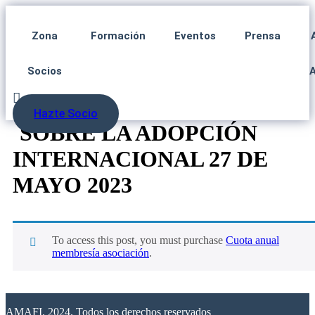
Zona
Formación
Eventos
Prensa
Socios
Hazte Socio
SOBRE LA ADOPCIÓN
INTERNACIONAL 27 DE
MAYO 2023
To access this post, you must purchase
Cuota anual
membresía asociación
.
AMAFI. 2024. Todos los derechos reservados