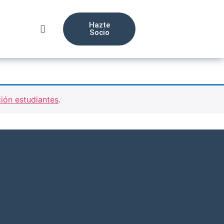
Hazte
Socio
ión estudiantes
.