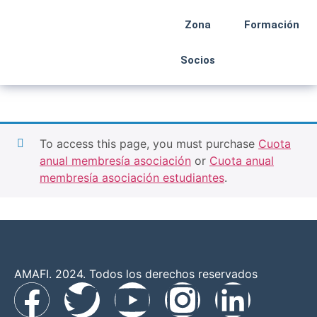
Zona
Formación
Socios
To access this page, you must purchase
Cuota
anual membresía asociación
or
Cuota anual
membresía asociación estudiantes
.
AMAFI. 2024. Todos los derechos reservados