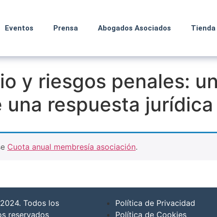
Eventos
Prensa
Abogados Asociados
Tienda
io y riesgos penales: u
 una respuesta jurídica 
se
Cuota anual membresía asociación
.
2024. Todos los
Política de Privacidad
os reservados
Política de Cookies