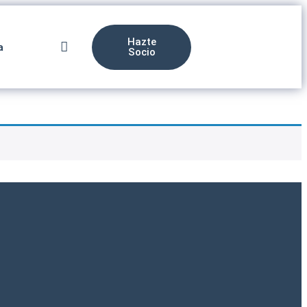
Hazte
a
Socio