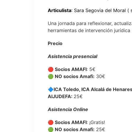
Articulista
: Sara Segovia del Moral
( 
Una jornada para reflexionar, actual
herramientas de intervención jurídica
Precio
Asistencia presencial
🔴
Socios AMAFI
: 5€
🟢
NO socios Amafi:
30€
🔷
ICA Toledo, ICA Alcalá de Henare
AIJUDEFA
:
25€
Asistencia Online
🔴
Socios AMAFI
: ¡Gratis!
🟢
NO socios Amafi:
25€