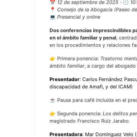
📅
12 de septiembre de 2025
· 🕙
10
📍
Consejo de la Abogacía (Paseo de
💻
Presencial y online
Dos conferencias imprescindibles pa
en el ámbito familiar y penal
, centra
en los procedimientos y relaciones fam
👉 Primera ponencia:
Trastorno menta
ámbito familiar
, a cargo del abogado 
Presentador
: Carlos Fernández Pasc
discapacidad de Amafi, y del ICAM)
☕ Pausa para café incluida en el prec
👉 Segunda ponencia:
Los delitos pe
magistrado Francisco Ruiz Jarabo.
Presentadora
: Mar Domínguez Velo
(