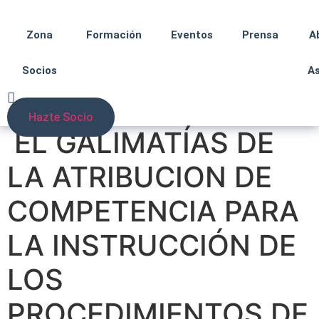
Zona
Formación
Eventos
Prensa
A
Socios
A
Hazte Socio
EL GALIMATÍAS DE
LA ATRIBUCION DE
COMPETENCIA PARA
LA INSTRUCCIÓN DE
LOS
PROCEDIMIENTOS DE