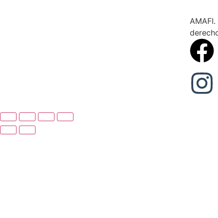
AMAFI. 
derech