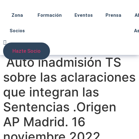
Zona
Formación
Eventos
Prensa
A
Socios
A
Hazte Socio
Auto inadmisión TS
sobre las aclaraciones
que integran las
Sentencias .Origen
AP Madrid. 16
noviembre 2022