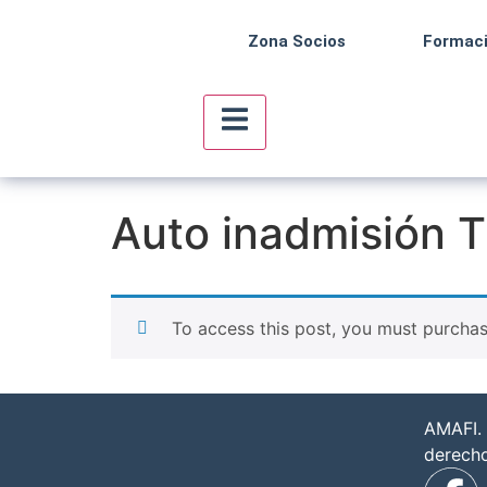
Zona Socios
Formac
Menú conmutador hamburguesa
Auto inadmisión T
To access this post, you must purcha
AMAFI. 
derech