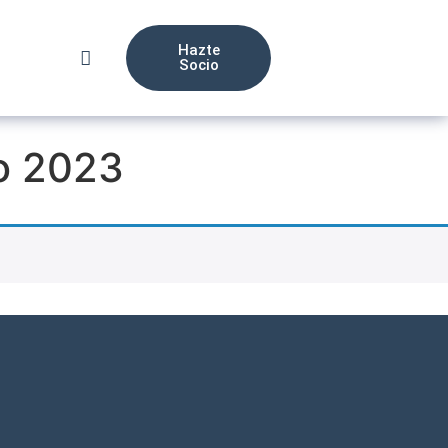
Hazte
Socio
yo 2023