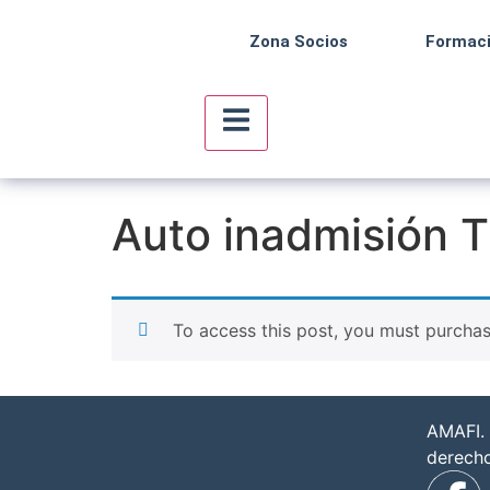
Zona Socios
Formac
Menú conmutador hamburguesa
Auto inadmisión 
To access this post, you must purcha
AMAFI. 
derech