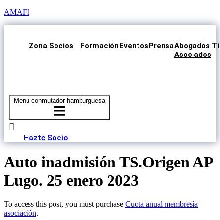
AMAFI
Zona Socios
Formación
Eventos
Prensa
Abogados
Ti
Asociados
Menú conmutador hamburguesa
Hazte Socio
Auto inadmisión TS.Origen AP
Lugo. 25 enero 2023
To access this post, you must purchase
Cuota anual membresía
asociación
.