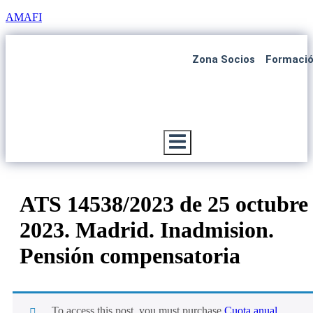
AMAFI
Zona Socios
Formaci
Menú conmutador hamburguesa
ATS 14538/2023 de 25 octubre
2023. Madrid. Inadmision.
Pensión compensatoria
To access this post, you must purchase
Cuota anual