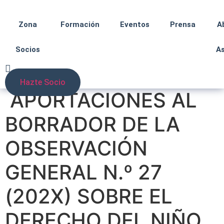
Zona
Formación
Eventos
Prensa
A
Socios
A
Hazte Socio
APORTACIONES AL
BORRADOR DE LA
OBSERVACIÓN
GENERAL N.º 27
(202X) SOBRE EL
DERECHO DEL NIÑO