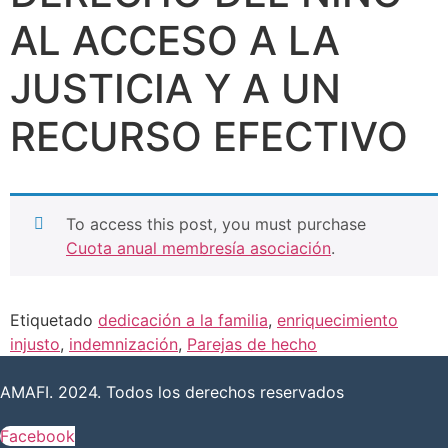
AL ACCESO A LA
JUSTICIA Y A UN
RECURSO EFECTIVO
To access this post, you must purchase
Cuota anual membresía asociación
.
Etiquetado
dedicación a la familia
,
enriquecimiento
injusto
,
indemnización
,
Parejas de hecho
AMAFI. 2024. Todos los derechos reservados
Facebook